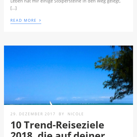
Leben hat mir einige Stolpersteine in den Weg gelegt,
[…]
›
READ MORE
29. DEZEMBER 2017
BY
NICOLE
10 Trend-Reiseziele
2018, die auf deiner