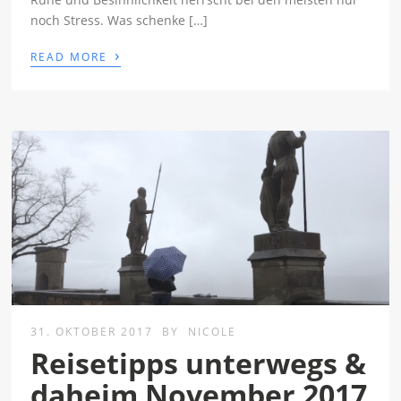
noch Stress. Was schenke […]
›
READ MORE
31. OKTOBER 2017
BY
NICOLE
Reisetipps unterwegs &
daheim November 2017