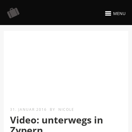
MENU
31. JANUAR 2016
BY
NICOLE
Video: unterwegs in
Zypern