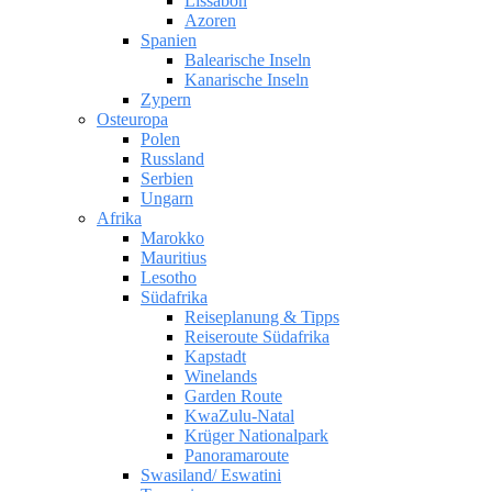
Lissabon
Azoren
Spanien
Balearische Inseln
Kanarische Inseln
Zypern
Osteuropa
Polen
Russland
Serbien
Ungarn
Afrika
Marokko
Mauritius
Lesotho
Südafrika
Reiseplanung & Tipps
Reiseroute Südafrika
Kapstadt
Winelands
Garden Route
KwaZulu-Natal
Krüger Nationalpark
Panoramaroute
Swasiland/ Eswatini