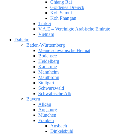
Chiang Rai
Goldenes Dreieck
Koh Samui
Koh Phangan
Türkei
V.A.E – Vereinigte Arabische Emirate
Vietnam
Daheim
Baden-Württemberg
Meine schwäbische Heimat
Bodensee
Heidelberg
Karlsruhe
Mannheim
Maulbronn
Stuttgart
Schwarzwald
Schwäbische Alb
Bayern
Allgäu
Augsburg
München
Franken
Ansbach
Dinkelsbühl