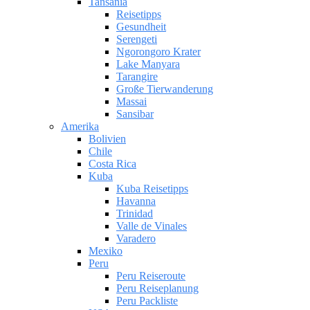
Tansania
Reisetipps
Gesundheit
Serengeti
Ngorongoro Krater
Lake Manyara
Tarangire
Große Tierwanderung
Massai
Sansibar
Amerika
Bolivien
Chile
Costa Rica
Kuba
Kuba Reisetipps
Havanna
Trinidad
Valle de Vinales
Varadero
Mexiko
Peru
Peru Reiseroute
Peru Reiseplanung
Peru Packliste