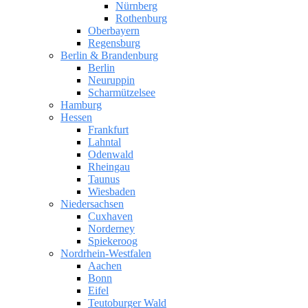
Nürnberg
Rothenburg
Oberbayern
Regensburg
Berlin & Brandenburg
Berlin
Neuruppin
Scharmützelsee
Hamburg
Hessen
Frankfurt
Lahntal
Odenwald
Rheingau
Taunus
Wiesbaden
Niedersachsen
Cuxhaven
Norderney
Spiekeroog
Nordrhein-Westfalen
Aachen
Bonn
Eifel
Teutoburger Wald