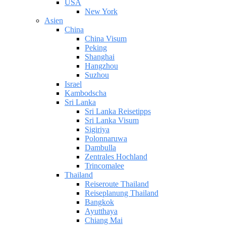
USA
New York
Asien
China
China Visum
Peking
Shanghai
Hangzhou
Suzhou
Israel
Kambodscha
Sri Lanka
Sri Lanka Reisetipps
Sri Lanka Visum
Sigiriya
Polonnaruwa
Dambulla
Zentrales Hochland
Trincomalee
Thailand
Reiseroute Thailand
Reiseplanung Thailand
Bangkok
Ayutthaya
Chiang Mai