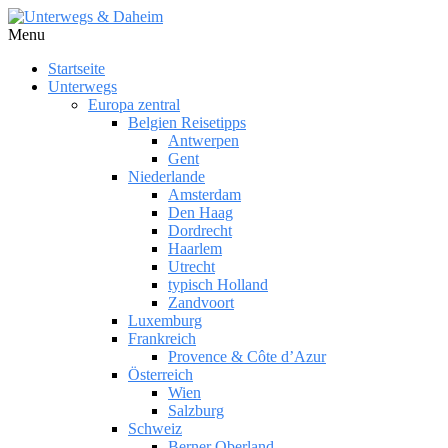
Menu
Startseite
Unterwegs
Europa zentral
Belgien Reisetipps
Antwerpen
Gent
Niederlande
Amsterdam
Den Haag
Dordrecht
Haarlem
Utrecht
typisch Holland
Zandvoort
Luxemburg
Frankreich
Provence & Côte d’Azur
Österreich
Wien
Salzburg
Schweiz
Berner Oberland