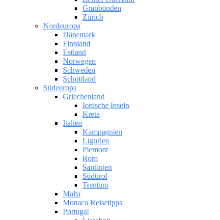
Graubünden
Zürich
Nordeuropa
Dänemark
Finnland
Estland
Norwegen
Schweden
Schottland
Südeuropa
Griechenland
Ionische Inseln
Kreta
Italien
Kampagnien
Ligurien
Piemont
Rom
Sardinien
Südtirol
Trentino
Malta
Monaco Reisetipps
Portugal