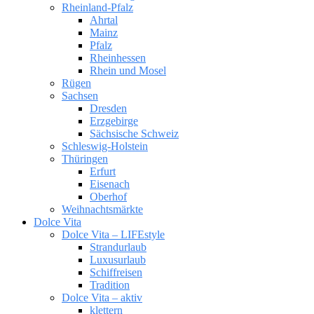
Rheinland-Pfalz
Ahrtal
Mainz
Pfalz
Rheinhessen
Rhein und Mosel
Rügen
Sachsen
Dresden
Erzgebirge
Sächsische Schweiz
Schleswig-Holstein
Thüringen
Erfurt
Eisenach
Oberhof
Weihnachtsmärkte
Dolce Vita
Dolce Vita – LIFEstyle
Strandurlaub
Luxusurlaub
Schiffreisen
Tradition
Dolce Vita – aktiv
klettern