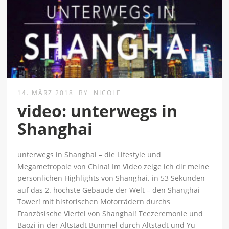
14. MÄRZ 2018
BY
NICOLE
video: unterwegs in
Shanghai
unterwegs in Shanghai – die Lifestyle und
Megametropole von China! Im Video zeige ich dir meine
persönlichen Highlights von Shanghai. in 53 Sekunden
auf das 2. höchste Gebäude der Welt – den Shanghai
Tower! mit historischen Motorrädern durchs
Französische Viertel von Shanghai! Teezeremonie und
Baozi in der Altstadt Bummel durch Altstadt und Yu