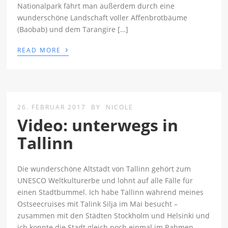
Nationalpark fährt man außerdem durch eine
wunderschöne Landschaft voller Affenbrotbäume
(Baobab) und dem Tarangire […]
›
READ MORE
26. FEBRUAR 2017
BY
NICOLE
Video: unterwegs in
Tallinn
Die wunderschöne Altstadt von Tallinn gehört zum
UNESCO Weltkulturerbe und lohnt auf alle Fälle für
einen Stadtbummel. Ich habe Tallinn während meines
Ostseecruises mit Talink Silja im Mai besucht –
zusammen mit den Städten Stockholm und Helsinki und
ich konnte die Stadt gleich noch einmal im Rahmen