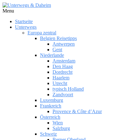
Menu
Startseite
Unterwegs
Europa zentral
Belgien Reisetipps
Antwerpen
Gent
Niederlande
Amsterdam
Den Haag
Dordrecht
Haarlem
Utrecht
typisch Holland
Zandvoort
Luxemburg
Frankreich
Provence & Côte d’Azur
Österreich
Wien
Salzburg
Schweiz
Berner Oberland