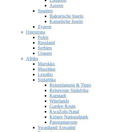
Lissabon
Azoren
Spanien
Balearische Inseln
Kanarische Inseln
Zypern
Osteuropa
Polen
Russland
Serbien
Ungarn
Afrika
Marokko
Mauritius
Lesotho
Südafrika
Reiseplanung & Tipps
Reiseroute Südafrika
Kapstadt
Winelands
Garden Route
KwaZulu-Natal
Krüger Nationalpark
Panoramaroute
Swasiland/ Eswatini