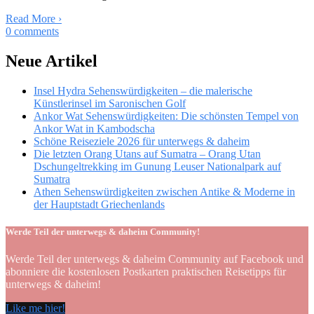
Read More
›
0
comments
Neue Artikel
Insel Hydra Sehenswürdigkeiten – die malerische
Künstlerinsel im Saronischen Golf
Ankor Wat Sehenswürdigkeiten: Die schönsten Tempel von
Ankor Wat in Kambodscha
Schöne Reiseziele 2026 für unterwegs & daheim
Die letzten Orang Utans auf Sumatra – Orang Utan
Dschungeltrekking im Gunung Leuser Nationalpark auf
Sumatra
Athen Sehenswürdigkeiten zwischen Antike & Moderne in
der Hauptstadt Griechenlands
Werde Teil der unterwegs & daheim Community!
Werde Teil der unterwegs & daheim Community auf Facebook und
abonniere die kostenlosen Postkarten praktischen Reisetipps für
unterwegs & daheim!
Like me hier!