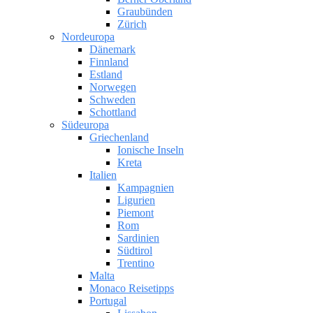
Graubünden
Zürich
Nordeuropa
Dänemark
Finnland
Estland
Norwegen
Schweden
Schottland
Südeuropa
Griechenland
Ionische Inseln
Kreta
Italien
Kampagnien
Ligurien
Piemont
Rom
Sardinien
Südtirol
Trentino
Malta
Monaco Reisetipps
Portugal