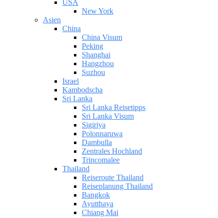
USA
New York
Asien
China
China Visum
Peking
Shanghai
Hangzhou
Suzhou
Israel
Kambodscha
Sri Lanka
Sri Lanka Reisetipps
Sri Lanka Visum
Sigiriya
Polonnaruwa
Dambulla
Zentrales Hochland
Trincomalee
Thailand
Reiseroute Thailand
Reiseplanung Thailand
Bangkok
Ayutthaya
Chiang Mai