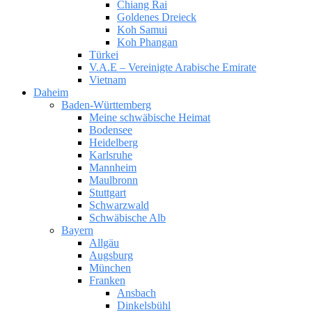
Chiang Rai
Goldenes Dreieck
Koh Samui
Koh Phangan
Türkei
V.A.E – Vereinigte Arabische Emirate
Vietnam
Daheim
Baden-Württemberg
Meine schwäbische Heimat
Bodensee
Heidelberg
Karlsruhe
Mannheim
Maulbronn
Stuttgart
Schwarzwald
Schwäbische Alb
Bayern
Allgäu
Augsburg
München
Franken
Ansbach
Dinkelsbühl