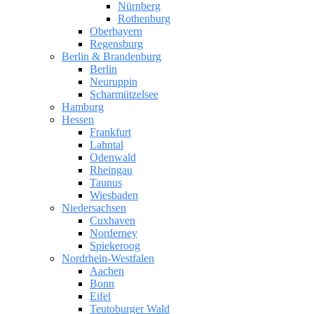
Nürnberg
Rothenburg
Oberbayern
Regensburg
Berlin & Brandenburg
Berlin
Neuruppin
Scharmützelsee
Hamburg
Hessen
Frankfurt
Lahntal
Odenwald
Rheingau
Taunus
Wiesbaden
Niedersachsen
Cuxhaven
Norderney
Spiekeroog
Nordrhein-Westfalen
Aachen
Bonn
Eifel
Teutoburger Wald