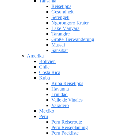
Tansania
Reisetipps
Gesundheit
Serengeti
Ngorongoro Krater
Lake Manyara
Tarangire
Große Tierwanderung
Massai
Sansibar
Amerika
Bolivien
Chile
Costa Rica
Kuba
Kuba Reisetipps
Havanna
Trinidad
Valle de Vinales
Varadero
Mexiko
Peru
Peru Reiseroute
Peru Reiseplanung
Peru Packliste