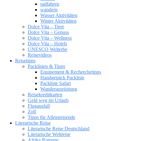
radfahren
wandern
Wasser Aktivitäten
Winter Aktivitäten
Dolce Vita – Tiere
Dolce Vita – Genuss
Dolce Vita – Wellness
Dolce Vita – Hotels
UNESCO Welterbe
Reisevideos
Reisetipps
Packlisten & Tipps
Equipement & Recherchetipps
Handgepäck Packliste
Packliste Safari
Wanderausrüstung
Reisekreditkarten
Geld weg im Urlaub
Flugausfall
Zoll
Tipps für Alleinreisende
Literarische Reise
Literarische Reise Deutschland
Literarische Weltreise
Afrika Romane