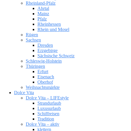
Rheinland-Pfalz
Ahrtal
Mainz
Pfalz
Rheinhessen
Rhein und Mosel
Rügen
Sachsen
Dresden
Erzgebirge
Sächsische Schweiz
Schleswig-Holstein
Thüringen
Erfurt
Eisenach
Oberhof
Weihnachtsmärkte
Dolce Vita
Dolce Vita – LIFEstyle
Strandurlaub
Luxusurlaub
Schiffreisen
Tradition
Dolce Vita – aktiv
klettern