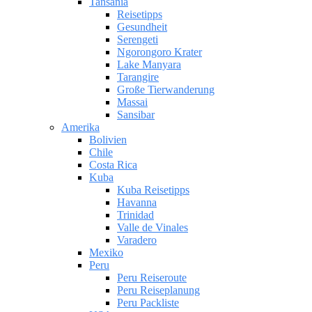
Tansania
Reisetipps
Gesundheit
Serengeti
Ngorongoro Krater
Lake Manyara
Tarangire
Große Tierwanderung
Massai
Sansibar
Amerika
Bolivien
Chile
Costa Rica
Kuba
Kuba Reisetipps
Havanna
Trinidad
Valle de Vinales
Varadero
Mexiko
Peru
Peru Reiseroute
Peru Reiseplanung
Peru Packliste