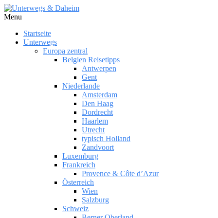
Menu
Startseite
Unterwegs
Europa zentral
Belgien Reisetipps
Antwerpen
Gent
Niederlande
Amsterdam
Den Haag
Dordrecht
Haarlem
Utrecht
typisch Holland
Zandvoort
Luxemburg
Frankreich
Provence & Côte d’Azur
Österreich
Wien
Salzburg
Schweiz
Berner Oberland