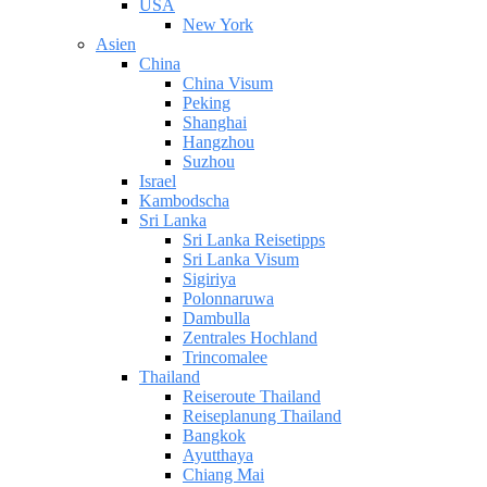
USA
New York
Asien
China
China Visum
Peking
Shanghai
Hangzhou
Suzhou
Israel
Kambodscha
Sri Lanka
Sri Lanka Reisetipps
Sri Lanka Visum
Sigiriya
Polonnaruwa
Dambulla
Zentrales Hochland
Trincomalee
Thailand
Reiseroute Thailand
Reiseplanung Thailand
Bangkok
Ayutthaya
Chiang Mai