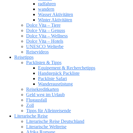
radfahren
wandern
Wasser Aktivitäten
Winter Aktivitäten
Dolce Vita – Tiere
Dolce Vita – Genuss
Dolce Vita – Wellness
Dolce Vita – Hotels
UNESCO Welterbe
Reisevideos
Reisetipps
Packlisten & Tipps
Equipement & Recherchetipps
Handgepäck Packliste
Packliste Safari
Wanderausrüstung
Reisekreditkarten
Geld weg im Urlaub
Flugausfall
Zoll
Tipps für Alleinreisende
Literarische Reise
Literarische Reise Deutschland
Literarische Weltreise
Afrika Romane