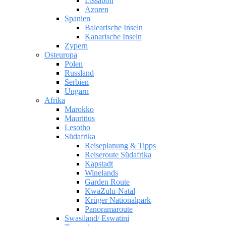
Lissabon
Azoren
Spanien
Balearische Inseln
Kanarische Inseln
Zypern
Osteuropa
Polen
Russland
Serbien
Ungarn
Afrika
Marokko
Mauritius
Lesotho
Südafrika
Reiseplanung & Tipps
Reiseroute Südafrika
Kapstadt
Winelands
Garden Route
KwaZulu-Natal
Krüger Nationalpark
Panoramaroute
Swasiland/ Eswatini