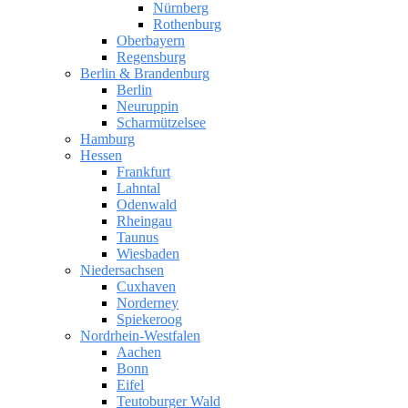
Nürnberg
Rothenburg
Oberbayern
Regensburg
Berlin & Brandenburg
Berlin
Neuruppin
Scharmützelsee
Hamburg
Hessen
Frankfurt
Lahntal
Odenwald
Rheingau
Taunus
Wiesbaden
Niedersachsen
Cuxhaven
Norderney
Spiekeroog
Nordrhein-Westfalen
Aachen
Bonn
Eifel
Teutoburger Wald