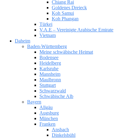
Chiang Rai
Goldenes Dreieck
Koh Samui
Koh Phangan
Türkei
V.A.E – Vereinigte Arabische Emirate
Vietnam
Daheim
Baden-Württemberg
Meine schwäbische Heimat
Bodensee
Heidelberg
Karlsruhe
Mannheim
Maulbronn
Stuttgart
Schwarzwald
Schwäbische Alb
Bayern
Allgäu
Augsburg
München
Franken
Ansbach
Dinkelsbühl