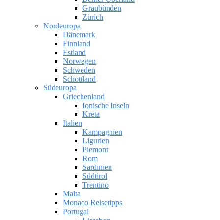
Graubünden
Zürich
Nordeuropa
Dänemark
Finnland
Estland
Norwegen
Schweden
Schottland
Südeuropa
Griechenland
Ionische Inseln
Kreta
Italien
Kampagnien
Ligurien
Piemont
Rom
Sardinien
Südtirol
Trentino
Malta
Monaco Reisetipps
Portugal